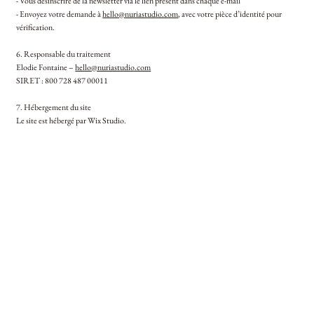
- Vous désinscrire de la newsletter via le lien présent dans chaque e-mail
- Envoyez votre demande à
hello@nuriastudio.com
, avec votre pièce d’identité pour
vérification.
6. Responsable du traitement
Elodie Fontaine –
hello@nuriastudio.com
SIRET : 800 728 487 00011
7. Hébergement du site
Le site est hébergé par Wix Studio.